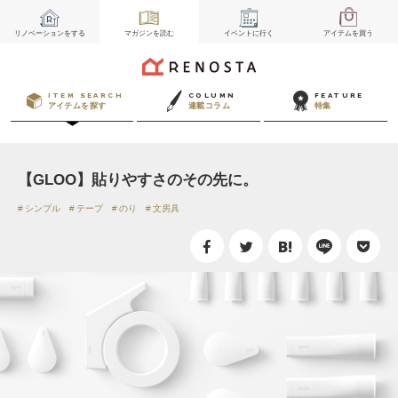
リノベーション
をする
マガジン
を読む
イベント
に行く
アイテム
を買う
ITEM SEARCH
COLUMN
FEATURE
アイテムを探す
連載コラム
特集
【GLOO】貼りやすさのその先に。
シンプル
テープ
のり
文房具