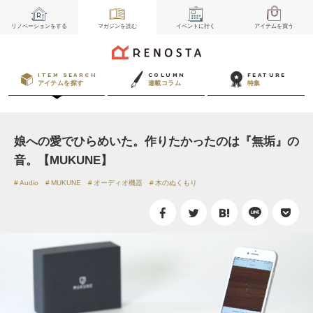
リノベーション
をする
マガジン
を読む
イベント
に行く
アイテム
を買う
ITEM SEARCH
COLUMN
FEATURE
アイテムを探す
連載コラム
特集
娘への愛でひらめいた。作りたかったのは『無垢』の
音。【MUKUNE】
Audio
MUKUNE
オーディオ機器
木のぬくもり