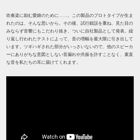
吹奏楽に励む愛娘のために……。この製品のプロトタイプが生ま
れたのは、そんな思いから。その後、試行錯誤を重ね、見た目の
みならず音響にもこだわり抜き、ついに自社製品として発表。繰
り返し行われたテストによって、音の増幅を最大限に引き出して
います。ツギハギされた部分がいっさいないので、他のスピーカ
ーにありがちな意図としない音漏れや共振を許すことなく、素直
な音を私たちの耳に届けてくれます。