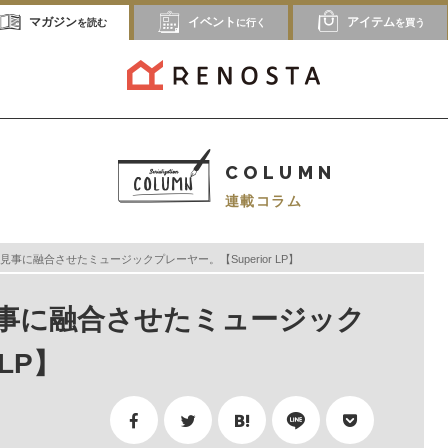
マガジン
イベント
アイテム
を読む
に行く
を買う
COLUMN
連載コラム
事に融合させたミュージックプレーヤー。【Superior LP】
事に融合させたミュージック
LP】