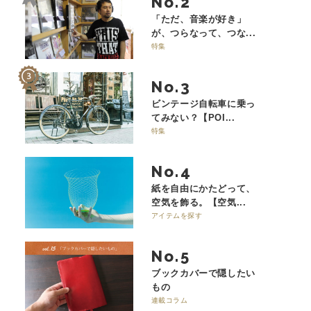
No.
「ただ、音楽が好き」
が、つらなって、つな...
特集
No.
ビンテージ自転車に乗っ
てみない？【POI...
特集
No.
紙を自由にかたどって、
空気を飾る。【空気...
アイテムを探す
No.
ブックカバーで隠したい
もの
連載コラム