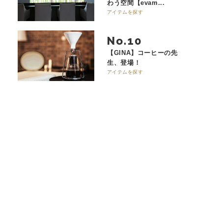
わう空間【evam...
アイテムを探す
No.
【GINA】コーヒーの先
生、登場！
アイテムを探す