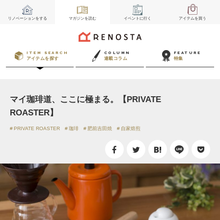
リノベーション
をする
マガジン
を読む
イベント
に行く
アイテム
を買う
ITEM SEARCH
COLUMN
FEATURE
アイテムを探す
連載コラム
特集
マイ珈琲道、ここに極まる。【PRIVATE
ROASTER】
PRIVATE ROASTER
珈琲
肥前吉田焼
自家焙煎