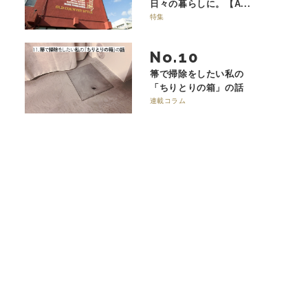
日々の暮らしに。【A...
特集
No.
箒で掃除をしたい私の
「ちりとりの箱」の話
連載コラム