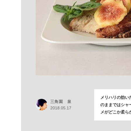
メリハリの効い
三角園 泉
のままではシャ
2018.05.17
メがどこか柔ら