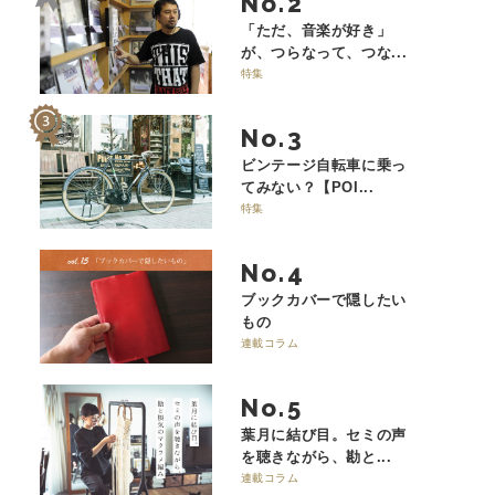
No.
「ただ、音楽が好き」
が、つらなって、つな...
特集
No.
ビンテージ自転車に乗っ
てみない？【POI...
特集
No.
ブックカバーで隠したい
もの
連載コラム
No.
葉月に結び目。セミの声
を聴きながら、勘と...
連載コラム