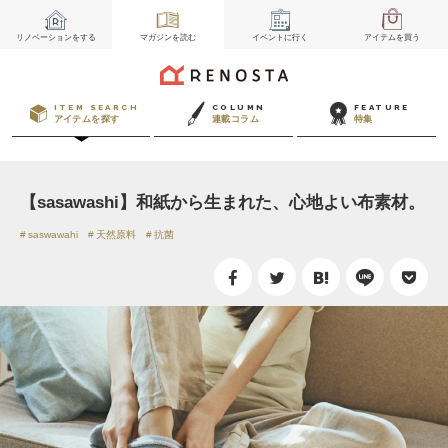
リノベーション
をする
マガジン
を読む
イベント
に行く
アイテム
を買う
ITEM SEARCH
COLUMN
FEATURE
アイテムを探す
連載コラム
特集
【sasawashi】和紙から生まれた、心地よい布素材。
saswawahi
天然原料
抗菌