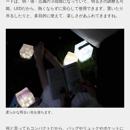
ードは、弱・強・点滅の３段階になっていて、明るさの調整も可
能。
LEDだから、熱くならずに安心して使用できます。置いたり
吊るしたり
と、多目的に使えて、
楽しさが
あふれてきま
すね
。
柔らかな明るい光を放ちます。
何と言ってもコンパクトだから、バッグやリュックやポケットに