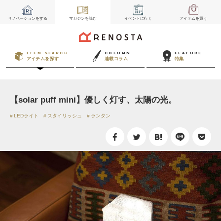
リノベーション
をする
マガジン
を読む
イベント
に行く
アイテム
を買う
ITEM SEARCH
COLUMN
FEATURE
アイテムを探す
連載コラム
特集
【solar puff mini】優しく灯す、太陽の光。
LEDライト
スタイリッシュ
ランタン