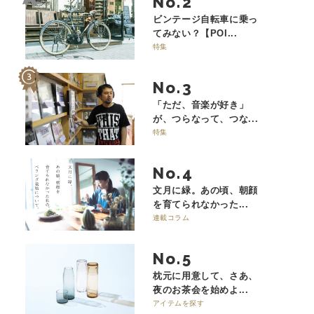
No.
ビンテージ自転車に乗っ
てみない？【POI...
特集
No.
「ただ、音楽が好き」
が、つらなって、つな...
特集
No.
文月に緑。あの頃、朝顔
を育てられなかった...
連載コラム
No.
枕元に用意して、さあ、
夜のお茶会を始めよ...
アイテムを探す