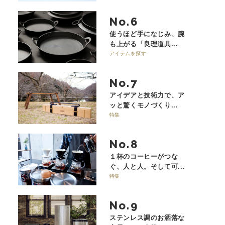
No.
使うほど手になじみ、腕
も上がる「良理道具...
アイテムを探す
No.
アイデアと技術力で、ア
ッと驚くモノづくり...
特集
No.
１杯のコーヒーがつな
ぐ、人と人。そして可...
特集
No.
ステンレス調のお洒落な