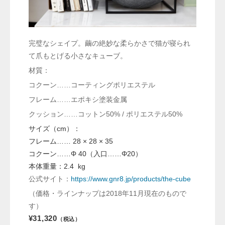
完璧なシェイプ。繭の絶妙な柔らかさで猫が寝られ
て爪もとげる小さなキューブ。
材質：
コクーン……コーティングポリエステル
フレーム……エポキシ塗装金属
クッション……コットン50% / ポリエステル50%
サイズ（cm）：
フレーム…… 28 × 28 × 35
コクーン……Φ 40（入口……Φ20）
本体重量：2.4 kg
公式サイト：
https://www.gnr8.jp/products/the-cube
（価格・ラインナップは2018年11月現在のもので
す）
¥31,320
（税込）