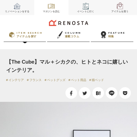
リノベーション
をする
マガジン
を読む
イベント
に行く
アイテム
を買う
ITEM SEARCH
COLUMN
FEATURE
アイテムを探す
連載コラム
特集
【The Cube】マル＋シカクの、ヒトとネコに嬉しい
インテリア。
インテリア
フランス
ペットグッズ
ペット用品
猫ベッド