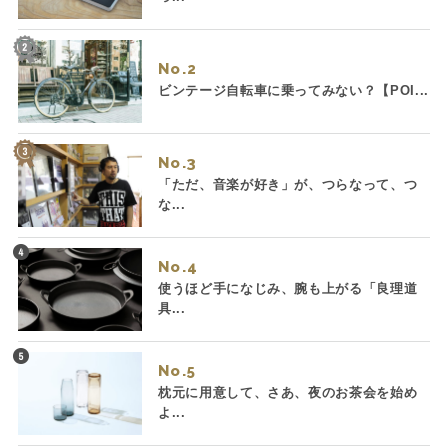
No.
ビンテージ自転車に乗ってみない？【POI...
No.
「ただ、音楽が好き」が、つらなって、つ
な...
No.
使うほど手になじみ、腕も上がる「良理道
具...
No.
枕元に用意して、さあ、夜のお茶会を始め
よ...