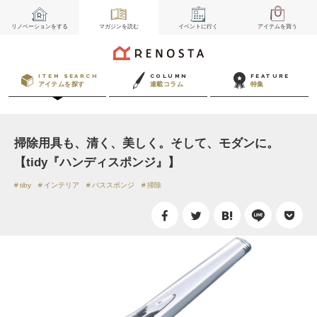
リノベーション
をする
マガジン
を読む
イベント
に行く
アイテム
を買う
ITEM SEARCH
COLUMN
FEATURE
アイテムを探す
連載コラム
特集
掃除用具も、清く、美しく。そして、モダンに。
【tidy『ハンディスポンジ』】
tiby
インテリア
バススポンジ
掃除