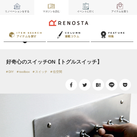
リノベーション
をする
マガジン
を読む
イベント
に行く
アイテム
を買う
ITEM SEARCH
COLUMN
FEATURE
アイテムを探す
連載コラム
特集
好奇心のスイッチON【トグルスイッチ】
DIY
toolbox
スイッチ
住空間