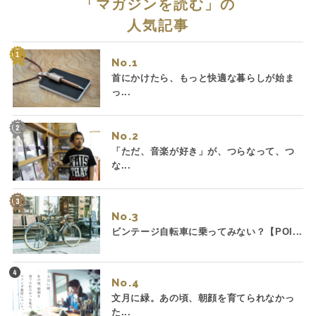
「
マガジンを読む
」の
人気記事
No.
首にかけたら、もっと快適な暮らしが始ま
っ...
No.
「ただ、音楽が好き」が、つらなって、つ
な...
No.
ビンテージ自転車に乗ってみない？【POI...
No.
文月に緑。あの頃、朝顔を育てられなかっ
た...