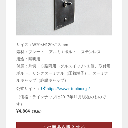
サイズ：W70×H120×T３mm
素材：プレート – アルミ / ボルト – ステンレス
用途：照明用
付属：片切・３路両用トグルスイッチ×１個、取付用
ボルト、リングターミナル（圧着端子）、ターミナ
ルキャップ（絶縁キャップ）
公式サイト：
https://www.r-toolbox.jp/
（価格・ラインナップは2017年11月現在のもので
す）
¥4,804
（税込）
この商品を購入する