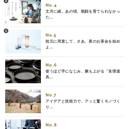
No.
文月に緑。あの頃、朝顔を育てられなかっ
た...
No.
枕元に用意して、さあ、夜のお茶会を始め
よ...
No.
使うほど手になじみ、腕も上がる「良理道
具...
No.
アイデアと技術力で、アッと驚くモノづく
り...
No.