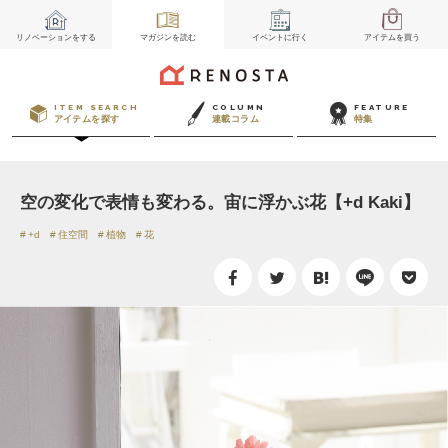
リノベーション
をする
マガジン
を読む
イベント
に行く
アイテム
を買う
ITEM SEARCH
COLUMN
FEATURE
アイテムを探す
連載コラム
特集
空の変化で表情も変わる。宙に浮かぶ花【+d Kaki】
+d
住空間
植物
花