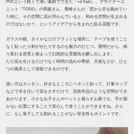
PVCという軽くて薄い素材でできた『+d Kaki』。デザイナーユ
ニット『TODO』の岡庭さん、豊崎さんの「窓から空を眺めてい
た時に、その空間に花が浮かんでいると、和める空間が生まれる
のではないか？」というアイデアから生まれた貼る花瓶です。
ガラスや鏡、タイルなどのフラットな場所に、テープを使うこと
なく貼ったり剥がせたりするのも魅力のひとつ。透明だから、移
り変わる背景と相まって幻想的な雰囲気を醸し出します。
ただ花を生けるだけでなく時間の流れや季節、天候などが、ひと
つの風景として堪能できるのです。
使い方はカンタン。好きなところにペタッと貼って、計量カップ
などで水を注いで花をさすだけで、芸術作品のような空間ができ
あがります。小さなお子さんやペットと暮らすお家でも、手が届
かない位置にすることで安心して使うことができますね。さら
に、もし落下しても割れることがない安全性もポイントです。