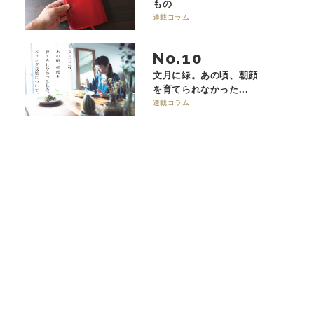
もの
連載コラム
No.
文月に緑。あの頃、朝顔
を育てられなかった...
連載コラム