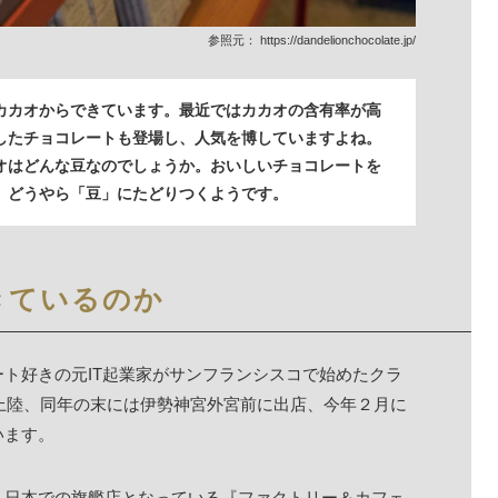
参照元：
https://dandelionchocolate.jp/
カカオからできています。最近ではカカオの含有率が高
したチョコレートも登場し、人気を博していますよね。
オはどんな豆なのでしょうか。おいしいチョコレートを
、どうやら「豆」にたどりつくようです。
きているのか
ト好きの元IT起業家がサンフランシスコで始めたクラ
初上陸、同年の末には伊勢神宮外宮前に出店、今年２月に
います。
、日本での旗艦店となっている『ファクトリー＆カフェ