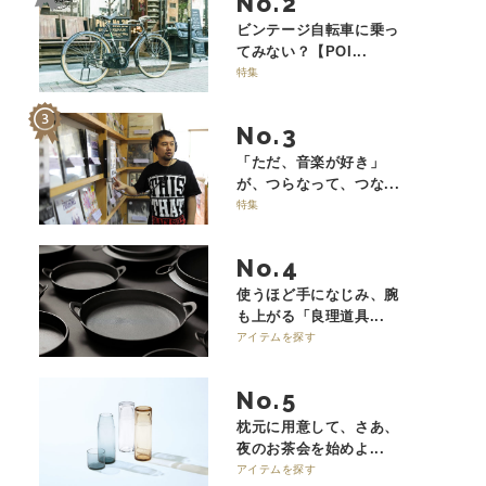
No.
ビンテージ自転車に乗っ
てみない？【POI...
特集
No.
「ただ、音楽が好き」
が、つらなって、つな...
特集
No.
使うほど手になじみ、腕
も上がる「良理道具...
アイテムを探す
No.
枕元に用意して、さあ、
夜のお茶会を始めよ...
アイテムを探す