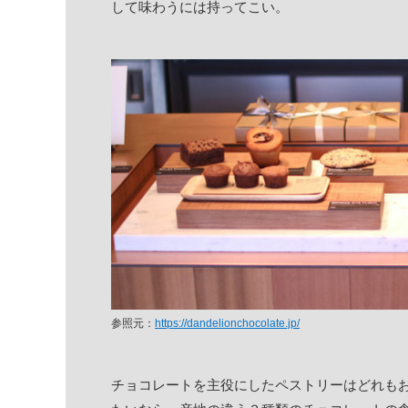
して味わうには持ってこい。
参照元：
https://dandelionchocolate.jp/
チョコレートを主役にしたペストリーはどれも