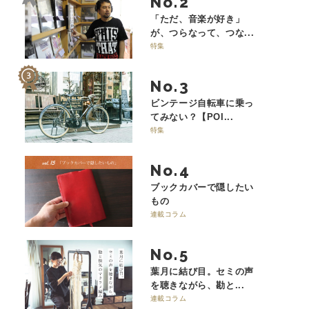
No.
「ただ、音楽が好き」
が、つらなって、つな...
特集
No.
ビンテージ自転車に乗っ
てみない？【POI...
特集
No.
ブックカバーで隠したい
もの
連載コラム
No.
葉月に結び目。セミの声
を聴きながら、勘と...
連載コラム