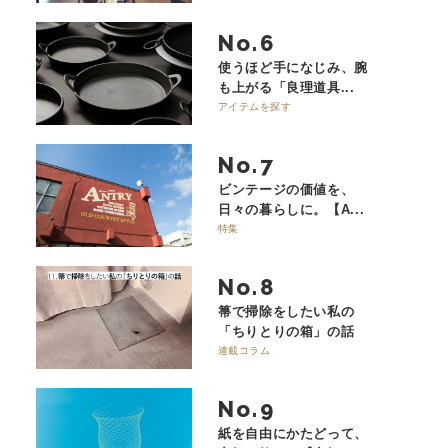
No.
使うほど手になじみ、腕
も上がる「良理道具...
アイテムを探す
No.
ビンテージの価値を、
日々の暮らしに。【A...
特集
No.
箒で掃除をしたい私の
「ちりとりの箱」の話
連載コラム
No.
紙を自由にかたどって、