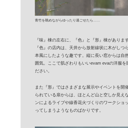
青竹を眺めながらゆったり過ごせたら……
『味』棟の左右に、『色』と『形』棟がありま
『色』の店内は、天井から放射線状に木がしつ
本風にしたような趣です。縦に長い窓からは自
囲気。ここで肌ざわりもいいevam evaの洋
ださい。
また『形』ではさまざまな展示やイベントを開
られている扉からは、ほとんど山と空しか見え
ンによるライブや線香花火づくりのワークショ
ってしまうようなものばかりです。