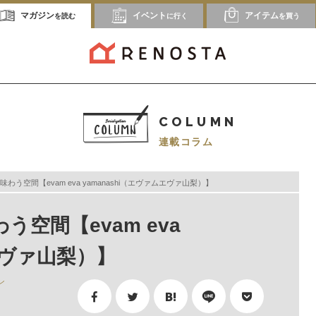
マガジン
イベント
アイテム
を読む
に行く
を買う
COLUMN
連載コラム
う空間【evam eva yamanashi（エヴァムエヴァ山梨）】
空間【evam eva
ムエヴァ山梨）】
ン