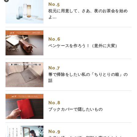
No.
枕元に用意して、さあ、夜のお茶会を始め
よ...
No.
ペンケースを作ろう！（意外に大変）
No.
箒で掃除をしたい私の「ちりとりの箱」の
話
No.
ブックカバーで隠したいもの
No.