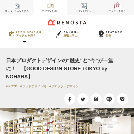
リノベーション
をする
マガジン
を読む
イベント
に行く
アイテム
を買う
ITEM SEARCH
COLUMN
FEATURE
アイテムを探す
連載コラム
特集
日本プロダクトデザインの“歴史”と“今”が一堂
に！ 【GOOD DESIGN STORE TOKYO by
NOHARA】
KITTE
グッドデザイン賞
プロダクトデザイン