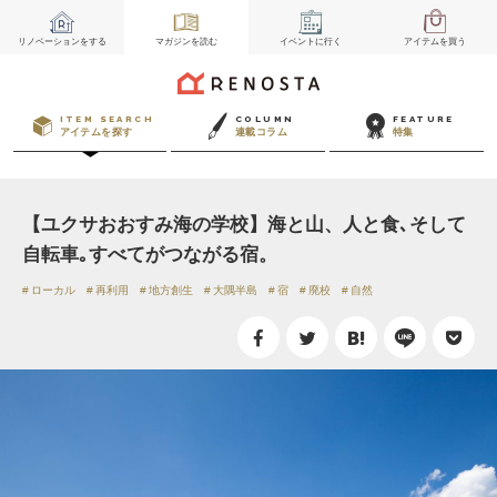
リノベーション
をする
マガジン
を読む
イベント
に行く
アイテム
を買う
ITEM SEARCH
COLUMN
FEATURE
アイテムを探す
連載コラム
特集
【ユクサおおすみ海の学校】海と山、人と食､そして
自転車｡すべてがつながる宿。
ローカル
再利用
地方創生
大隅半島
宿
廃校
自然