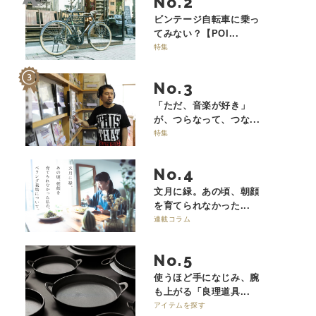
No.
ビンテージ自転車に乗っ
てみない？【POI...
特集
No.
「ただ、音楽が好き」
が、つらなって、つな...
特集
No.
文月に緑。あの頃、朝顔
を育てられなかった...
連載コラム
No.
使うほど手になじみ、腕
も上がる「良理道具...
アイテムを探す