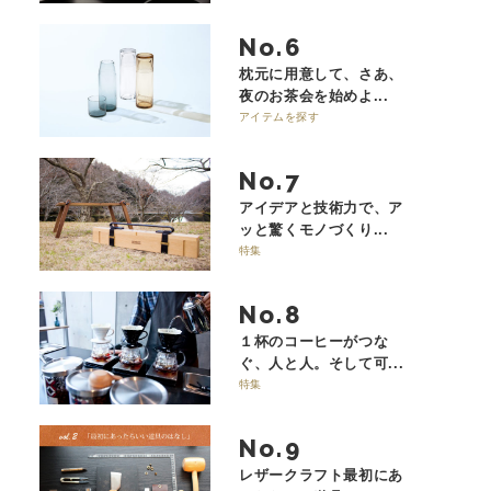
No.
枕元に用意して、さあ、
夜のお茶会を始めよ...
アイテムを探す
No.
アイデアと技術力で、ア
ッと驚くモノづくり...
特集
No.
１杯のコーヒーがつな
ぐ、人と人。そして可...
特集
No.
レザークラフト最初にあ