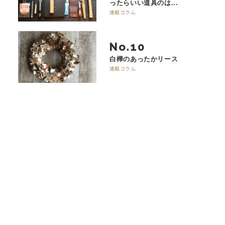
ったらいい道具のは...
連載コラム
No.
白樺のあったかリース
連載コラム