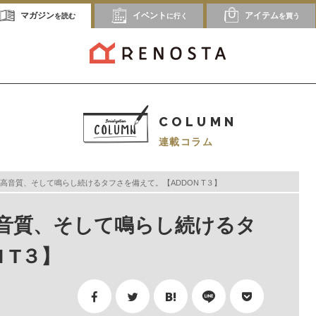
マガジン
イベント
アイテム
を読む
に行く
を買う
COLUMN
連載コラム
高音質、そして鳴らし続けるタフさを備えて。【ADDON T３】
音質、そして鳴らし続けるタ
 T３】