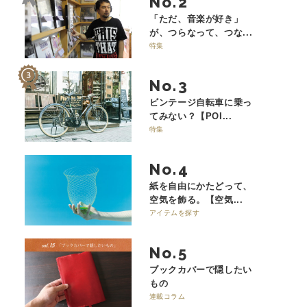
No.
「ただ、音楽が好き」
が、つらなって、つな...
特集
No.
ビンテージ自転車に乗っ
てみない？【POI...
特集
No.
紙を自由にかたどって、
空気を飾る。【空気...
アイテムを探す
No.
ブックカバーで隠したい
もの
連載コラム