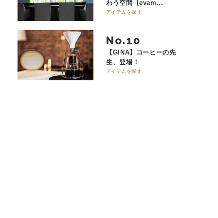
わう空間【evam...
アイテムを探す
No.
【GINA】コーヒーの先
生、登場！
アイテムを探す