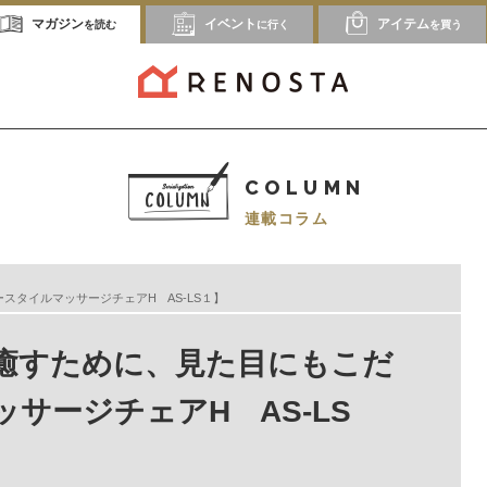
マガジン
イベント
アイテム
を読む
に行く
を買う
COLUMN
連載コラム
タイルマッサージチェアH AS-LS１】
癒すために、見た目にもこだ
サージチェアH AS-LS