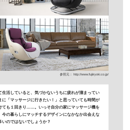
参照元：
http://www.fujiiryoki.co.jp/
て生活していると、気づかないうちに疲れが溜まってい
まに「マッサージに行きたい！」と思っていても時間が
けても１回きり……。いっそ自分の家にマッサージ機を
、今の暮らしにマッチするデザインになかなか出会えな
多いのではないでしょうか？