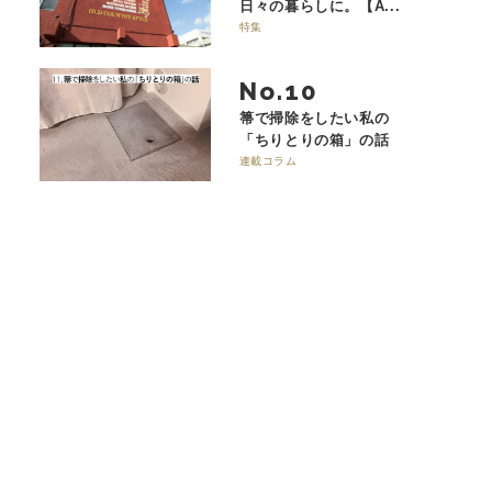
日々の暮らしに。【A...
特集
No.
箒で掃除をしたい私の
「ちりとりの箱」の話
連載コラム