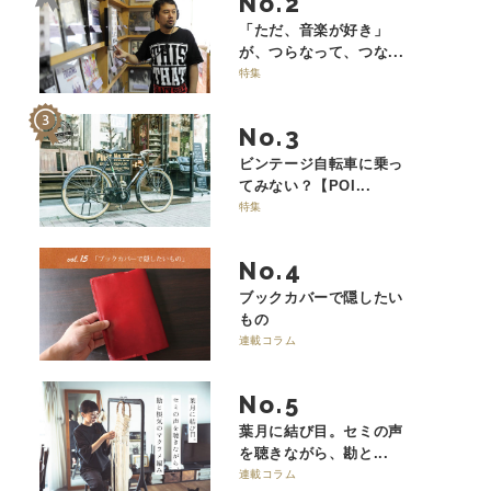
No.
「ただ、音楽が好き」
が、つらなって、つな...
特集
No.
ビンテージ自転車に乗っ
てみない？【POI...
特集
No.
ブックカバーで隠したい
もの
連載コラム
No.
葉月に結び目。セミの声
を聴きながら、勘と...
連載コラム