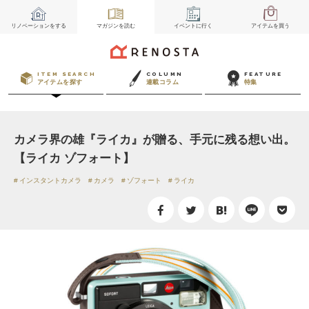
リノベーション
をする
マガジン
を読む
イベント
に行く
アイテム
を買う
ITEM SEARCH
COLUMN
FEATURE
アイテムを探す
連載コラム
特集
カメラ界の雄『ライカ』が贈る、手元に残る想い出。
【ライカ ゾフォート】
インスタントカメラ
カメラ
ゾフォート
ライカ