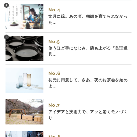
No.
文月に緑。あの頃、朝顔を育てられなかっ
た...
No.
使うほど手になじみ、腕も上がる「良理道
具...
No.
枕元に用意して、さあ、夜のお茶会を始め
よ...
No.
アイデアと技術力で、アッと驚くモノづく
り...
No.