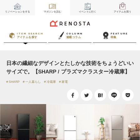
リノベーション
をする
マガジン
を読む
イベント
に行く
アイテム
を買う
ITEM SEARCH
COLUMN
FEATURE
アイテムを探す
連載コラム
特集
日本の繊細なデザインとたしかな技術をちょうどいい
サイズで。【SHARP / プラズマクラスター冷蔵庫】
SHARP
一人暮らし
冷蔵庫
家電