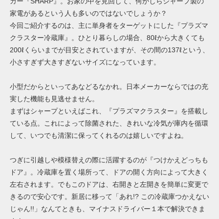
カー『SHARP』。お家の中を見回して、何かしらシャープ製の
家電があるという人も多いのではないでしょうか？
今回ご紹介するのは、主に単身者をターゲットにした『プラズマ
クラスター冷蔵庫』。ひとり暮らしの場合、80ℓから大きくても
200ℓくらいまでが目安とされていますが、その間の137ℓという、
小さすぎず大きすぎないサイズになっています。
小型だからといってあなどるなかれ。日本メーカーならではの充
実した機能も見逃せません。
まずはシャープといえばこれ、『プラズマクラスター』を搭載し
ている点。これによって除菌された、きれいな冷気が庫内を循環
して、いつでも清潔に保ってくれるのは嬉しいですよね。
つぎに引越しや模様替えの際に活躍するのが『つけかえどっちも
ドア』。冷蔵庫を置く場所って、ドアの開く方向によって大きく
左右されます。でもこのドアは、右開きと左開きを簡単に変更で
きるので安心です。新居に移って「あれ!? この冷蔵庫つかえない
じゃん!!」なんてときも、マイナスドライバー１本で解決できま