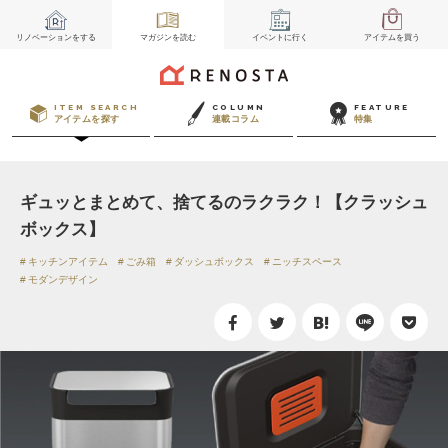
リノベーション
をする
マガジン
を読む
イベント
に行く
アイテム
を買う
ITEM SEARCH
COLUMN
FEATURE
アイテムを探す
連載コラム
特集
ギュッとまとめて、捨てるのラクラク！【クラッシュ
ボックス】
キッチンアイテム
ごみ箱
ダッシュボックス
ニッチスペース
モダンデザイン