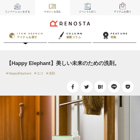
リノベーション
をする
マガジン
を読む
イベント
に行く
アイテム
を買う
ITEM SEARCH
COLUMN
FEATURE
アイテムを探す
連載コラム
特集
【Happy Elephant】美しい未来のための洗剤。
HappyElephant
エコ
洗剤