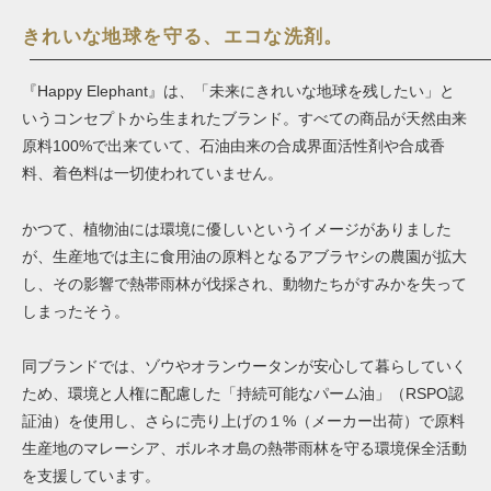
きれいな地球を守る、エコな洗剤。
『Happy Elephant』は、「未来にきれいな地球を残したい」と
いうコンセプトから生まれたブランド。すべての商品が天然由来
原料100%で出来ていて、石油由来の合成界面活性剤や合成香
料、着色料は一切使われていません。
かつて、植物油には環境に優しいというイメージがありました
が、生産地では主に食用油の原料となるアブラヤシの農園が拡大
し、その影響で熱帯雨林が伐採され、動物たちがすみかを失って
しまったそう。
同ブランドでは、ゾウやオランウータンが安心して暮らしていく
ため、環境と人権に配慮した「持続可能なパーム油」（RSPO認
証油）を使用し、さらに売り上げの１%（メーカー出荷）で原料
生産地のマレーシア、ボルネオ島の熱帯雨林を守る環境保全活動
を支援しています。