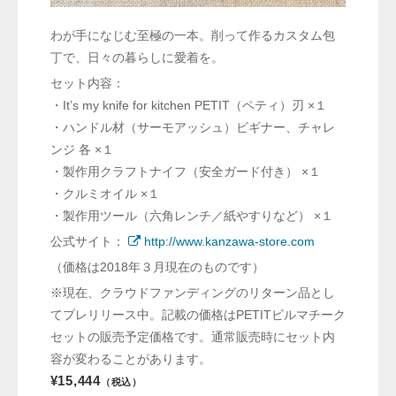
わが手になじむ至極の一本。削って作るカスタム包
丁で、日々の暮らしに愛着を。
セット内容：
・It’s my knife for kitchen PETIT（ペティ）刃 ×１
・ハンドル材（サーモアッシュ）ビギナー、チャレ
ンジ 各 ×１
・製作用クラフトナイフ（安全ガード付き） ×１
・クルミオイル ×１
・製作用ツール（六角レンチ／紙やすりなど） ×１
公式サイト：
http://www.kanzawa-store.com
（価格は2018年３月現在のものです）
※現在、クラウドファンディングのリターン品とし
てプレリリース中。記載の価格はPETITビルマチーク
セットの販売予定価格です。通常販売時にセット内
容が変わることがあります。
¥15,444
（税込）