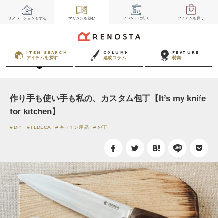
リノベーション
をする
マガジン
を読む
イベント
に行く
アイテム
を買う
ITEM SEARCH
COLUMN
FEATURE
アイテムを探す
連載コラム
特集
作り手も使い手も私の、カスタム包丁【It’s my knife
for kitchen】
DIY
FEDECA
キッチン用品
包丁