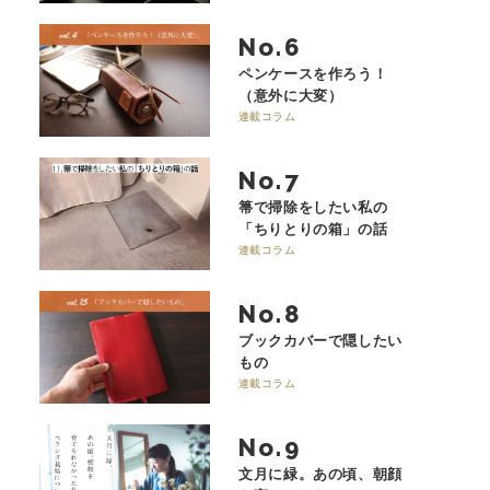
No.
ペンケースを作ろう！
（意外に大変）
連載コラム
No.
箒で掃除をしたい私の
「ちりとりの箱」の話
連載コラム
No.
ブックカバーで隠したい
もの
連載コラム
No.
文月に緑。あの頃、朝顔