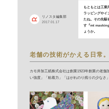
もともとは工業
ラッピングやイ
リノスタ編集部
たね。その先駆
2017.01.17
す『mt mask
ょうか。
老舗の技術がかえる日常
カモ井加工紙株式会社は創業1923年創業の老
い強度」「粘着力」「はがれのり残りの少なさ