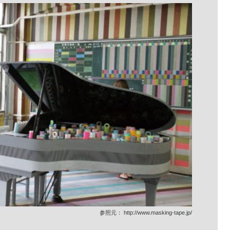
参照元：
http://www.masking-tape.jp/