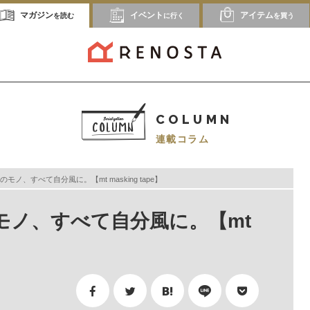
マガジン
イベント
アイテム
を読む
に行く
を買う
COLUMN
連載コラム
ノ、すべて自分風に。【mt masking tape】
モノ、すべて自分風に。【mt