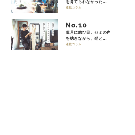
を育てられなかった...
連載コラム
No.
葉月に結び目。セミの声
を聴きながら、勘と...
連載コラム