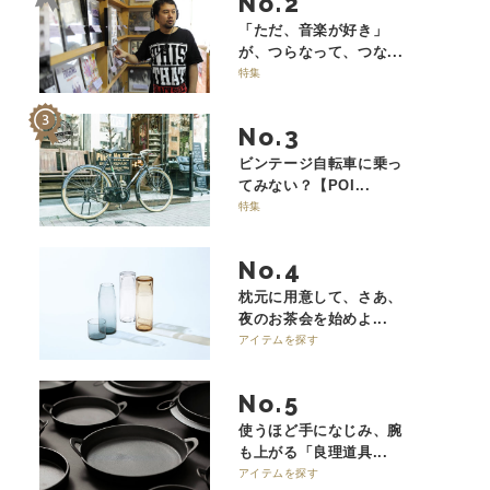
No.
「ただ、音楽が好き」
が、つらなって、つな...
特集
No.
ビンテージ自転車に乗っ
てみない？【POI...
特集
No.
枕元に用意して、さあ、
夜のお茶会を始めよ...
アイテムを探す
No.
使うほど手になじみ、腕
も上がる「良理道具...
アイテムを探す