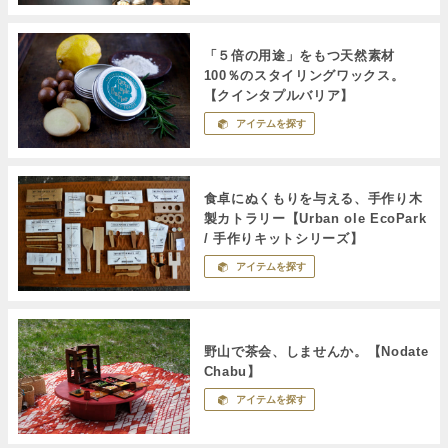
「５倍の用途」をもつ天然素材
100％のスタイリングワックス。
【クインタプルバリア】
アイテムを探す
食卓にぬくもりを与える、手作り木
製カトラリー【Urban ole EcoPark
/ 手作りキットシリーズ】
アイテムを探す
野山で茶会、しませんか。【Nodate
Chabu】
アイテムを探す