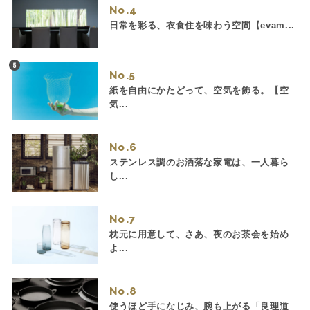
No.
日常を彩る、衣食住を味わう空間【evam...
No.
紙を自由にかたどって、空気を飾る。【空
気...
No.
ステンレス調のお洒落な家電は、一人暮ら
し...
No.
枕元に用意して、さあ、夜のお茶会を始め
よ...
No.
使うほど手になじみ、腕も上がる「良理道