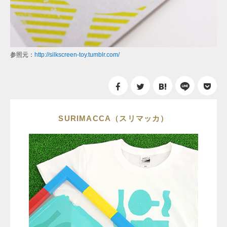
参照元：
http://silkscreen-toy.tumblr.com/
SURIMACCA（スリマッカ）