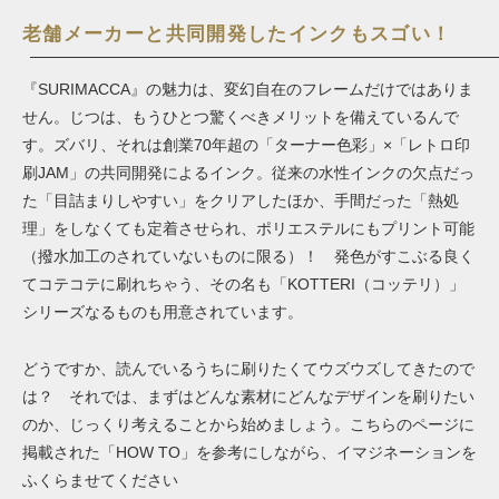
老舗メーカーと共同開発したインクもスゴい！
『SURIMACCA』の魅力は、変幻自在のフレームだけではありま
せん。じつは、もうひとつ驚くべきメリットを備えているんで
す。ズバリ、それは創業70年超の「ターナー色彩」×「レトロ印
刷JAM」の共同開発によるインク。従来の水性インクの欠点だっ
た「目詰まりしやすい」をクリアしたほか、手間だった「熱処
理」をしなくても定着させられ、ポリエステルにもプリント可能
（撥水加工のされていないものに限る）！ 発色がすこぶる良く
てコテコテに刷れちゃう、その名も「KOTTERI（コッテリ）」
シリーズなるものも用意されています。
どうですか、読んでいるうちに刷りたくてウズウズしてきたので
は？ それでは、まずはどんな素材にどんなデザインを刷りたい
のか、じっくり考えることから始めましょう。こちらのページに
掲載された「HOW TO」を参考にしながら、イマジネーションを
ふくらませてください