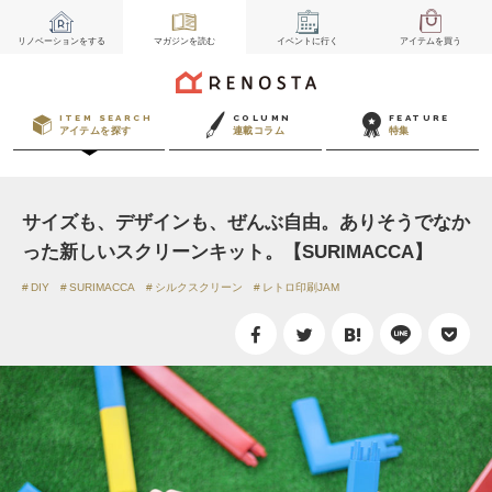
リノベーション
をする
マガジン
を読む
イベント
に行く
アイテム
を買う
ITEM SEARCH
COLUMN
FEATURE
アイテムを探す
連載コラム
特集
サイズも、デザインも、ぜんぶ自由。ありそうでなか
った新しいスクリーンキット。【SURIMACCA】
DIY
SURIMACCA
シルクスクリーン
レトロ印刷JAM