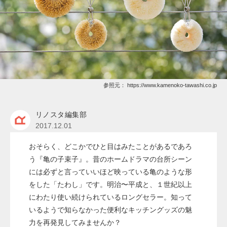
参照元：
https://www.kamenoko-tawashi.co.jp
リノスタ編集部
2017.12.01
おそらく、どこかでひと目はみたことがあるであろ
う『亀の子束子』。昔のホームドラマの台所シーン
には必ずと言っていいほど映っている亀のような形
をした「たわし」です。明治〜平成と、１世紀以上
にわたり使い続けられているロングセラー。知って
いるようで知らなかった便利なキッチングッズの魅
力を再発見してみませんか？