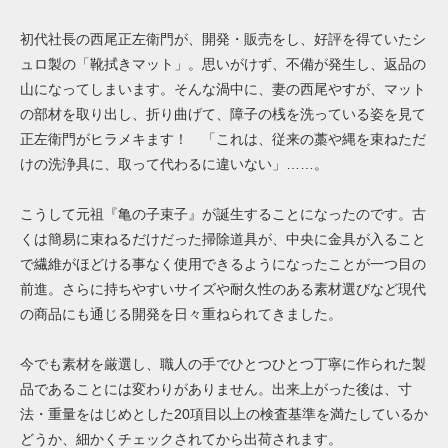
初代社長の西尾正左衛門が、開発・販売をし、好評を得ていたシ
ュロ製の「靴拭きマット」。思いがけず、不備が発生し、返品の
山になってしまいます。そんな渦中に、妻の西尾やすが、マット
の部材を取り出し、折り曲げて、障子の桟を洗っている姿を見て
正左衛門がヒラメキます！ 「これは、従来の藁や縄を束ねただ
けの洗浄具に、取って代わるに違いない」……。
こうして元祖『亀の子束子』が誕生することになったのです。古
くは簡易に束ねるだけだった掃除道具が、中央に金具が入ること
で繊維がほどける事なく使用できるようになったことが一つ目の
前進。さらに持ちやすいサイズや耐久性のある素材選びなど現代
の商品にも通じる開発を日々重ねられてきました。
今でも素材を厳選し、職人の手でひとつひとつ丁寧に作られた製
品であることには変わりがありません。出来上がった後は、寸
法・重量をはじめとした20項目以上の検査基準を満たしているか
どうか、細かくチェックされてから出荷されます。