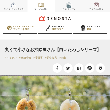
リノベーション
をする
マガジン
を読む
イベント
に行く
アイテム
を買う
ITEM SEARCH
COLUMN
FEATURE
アイテムを探す
連載コラム
特集
丸くて小さなお掃除屋さん【白いたわしシリーズ】
キッチン
伝統小物
手仕事
掃除道具
雑貨