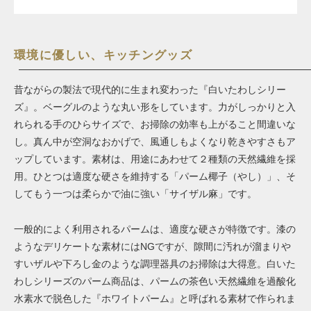
環境に優しい、キッチングッズ
昔ながらの製法で現代的に生まれ変わった『白いたわしシリー
ズ』。ベーグルのような丸い形をしています。力がしっかりと入
れられる手のひらサイズで、お掃除の効率も上がること間違いな
し。真ん中が空洞なおかげで、風通しもよくなり乾きやすさもア
ップしています。素材は、用途にあわせて２種類の天然繊維を採
用。ひとつは適度な硬さを維持する「パーム椰子（やし）」、そ
してもう一つは柔らかで油に強い「サイザル麻」です。
一般的によく利用されるパームは、適度な硬さが特徴です。漆の
ようなデリケートな素材にはNGですが、隙間に汚れが溜まりや
すいザルや下ろし金のような調理器具のお掃除は大得意。白いた
わしシリーズのパーム商品は、パームの茶色い天然繊維を過酸化
水素水で脱色した『ホワイトパーム』と呼ばれる素材で作られま