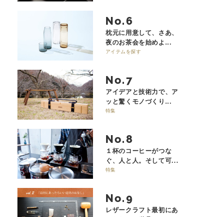
No.
枕元に用意して、さあ、
夜のお茶会を始めよ...
アイテムを探す
No.
アイデアと技術力で、ア
ッと驚くモノづくり...
特集
No.
１杯のコーヒーがつな
ぐ、人と人。そして可...
特集
No.
レザークラフト最初にあ