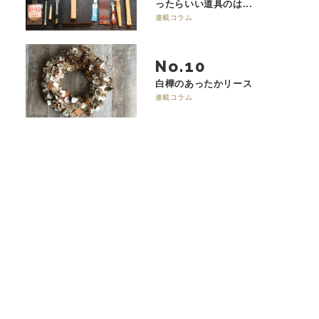
ったらいい道具のは...
連載コラム
No.
白樺のあったかリース
連載コラム