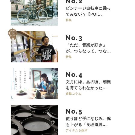
No.
ビンテージ自転車に乗っ
てみない？【POI...
特集
No.
「ただ、音楽が好き」
が、つらなって、つな...
特集
No.
文月に緑。あの頃、朝顔
を育てられなかった...
連載コラム
No.
使うほど手になじみ、腕
も上がる「良理道具...
アイテムを探す