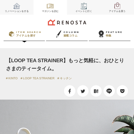
リノベーション
をする
マガジン
を読む
イベント
に行く
アイテム
を買う
ITEM SEARCH
COLUMN
FEATURE
アイテムを探す
連載コラム
特集
【LOOP TEA STRAINER】もっと気軽に、おひとり
さまのティータイム。
KINTO
LOOP TEA STRAINER
キッチン