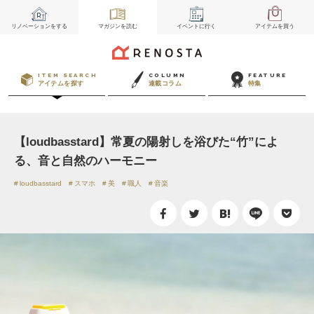
リノベーション
をする
マガジン
を読む
イベント
に行く
アイテム
を買う
ITEM SEARCH
COLUMN
FEATURE
アイテムを探す
連載コラム
特集
【loudbasstard】常夏の陽射しを浴びた“竹”によ
る、音と自然のハーモニー
loudbasstard
スマホ
美
職人
音楽