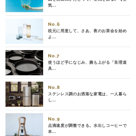
気...
No.
枕元に用意して、さあ、夜のお茶会を始め
よ...
No.
使うほど手になじみ、腕も上がる「良理道
具...
No.
ステンレス調のお洒落な家電は、一人暮ら
し...
No.
点滴速度が調整できる。水出しコーヒーで
本...