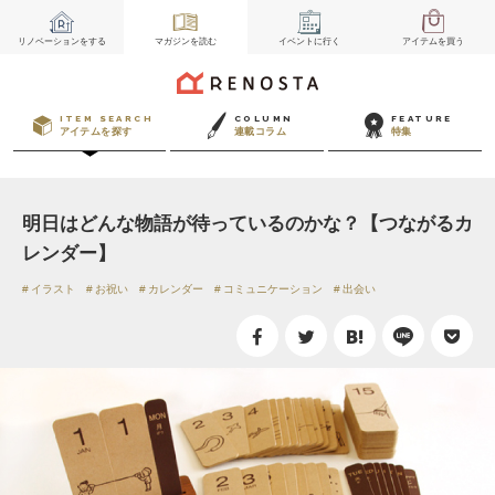
リノベーション
をする
マガジン
を読む
イベント
に行く
アイテム
を買う
ITEM SEARCH
COLUMN
FEATURE
アイテムを探す
連載コラム
特集
明日はどんな物語が待っているのかな？【つながるカ
レンダー】
イラスト
お祝い
カレンダー
コミュニケーション
出会い