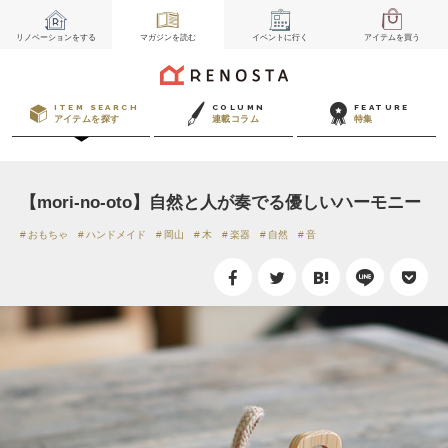
リノベーション
をする
マガジン
を読む
イベント
に行く
アイテム
を買う
ITEM SEARCH
COLUMN
FEATURE
アイテムを探す
連載コラム
特集
【mori-no-oto】自然と人が奏でる優しいハーモニー
おもちゃ
ハンドメイド
岡山
木
楽器
自然
音