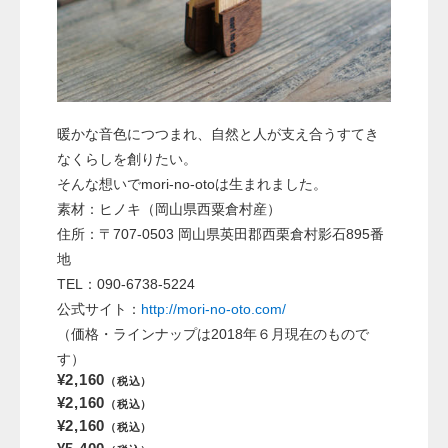
暖かな音色につつまれ、自然と人が支え合うすてき
なくらしを創りたい。
そんな想いでmori-no-otoは生まれました。
素材：ヒノキ（岡山県
西粟倉村産）
住所：〒707-0503 岡山県英田郡西栗倉村影石895番
地
TEL：090-6738-5224
公式サイト：
http://mori-no-oto.com/
（価格・ラインナップは2018年６月現在のもので
す）
¥2,160
（税込）
¥2,160
（税込）
¥2,160
（税込）