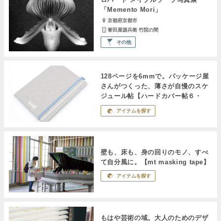
「Memento Mori」
京都府京都市
誉田屋源兵衛 竹院の間
その他
128ページを6mmで。パッケージ屋
さんがつくった、薄さが自慢のスケ
ジュール帖【ハードカバー帖６・
128】
アイテムを探す
壁も、床も、身の回りのモノ、すべ
て自分風に。【mt masking tape】
アイテムを探す
もはや芸術の域。大人のためのデザ