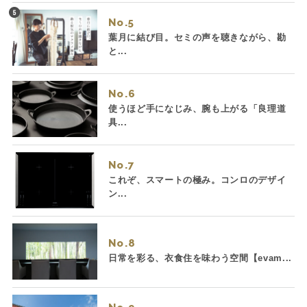
No.
葉月に結び目。セミの声を聴きながら、勘
と...
No.
使うほど手になじみ、腕も上がる「良理道
具...
No.
これぞ、スマートの極み。コンロのデザイ
ン...
No.
日常を彩る、衣食住を味わう空間【evam...