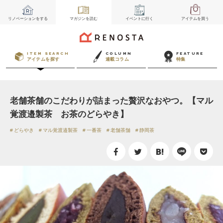
リノベーション
をする
マガジン
を読む
イベント
に行く
アイテム
を買う
ITEM SEARCH
COLUMN
FEATURE
アイテムを探す
連載コラム
特集
老舗茶舗のこだわりが詰まった贅沢なおやつ。【マル
覚渡邉製茶 お茶のどらやき】
どらやき
マル覚渡邉製茶
一番茶
老舗茶舗
静岡茶