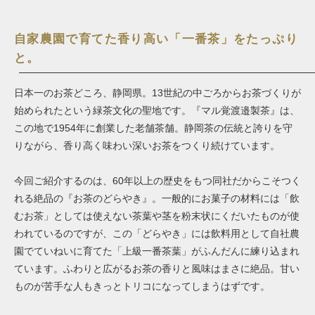
自家農園で育てた香り高い「一番茶」をたっぷり
と。
日本一のお茶どころ、静岡県。13世紀の中ごろからお茶づくりが
始められたという緑茶文化の聖地です。『マル覚渡邉製茶』は、
この地で1954年に創業した老舗茶舗。静岡茶の伝統と誇りを守
りながら、香り高く味わい深いお茶をつくり続けています。
今回ご紹介するのは、60年以上の歴史をもつ同社だからこそつく
れる絶品の『お茶のどらやき』。一般的にお菓子の材料には「飲
むお茶」としては使えない茶葉や茎を粉末状にくだいたものが使
われているのですが、この「どらやき」には飲料用として自社農
園でていねいに育てた「上級一番茶葉」がふんだんに練り込まれ
ています。ふわりと広がるお茶の香りと風味はまさに絶品。甘い
ものが苦手な人もきっとトリコになってしまうはずです。