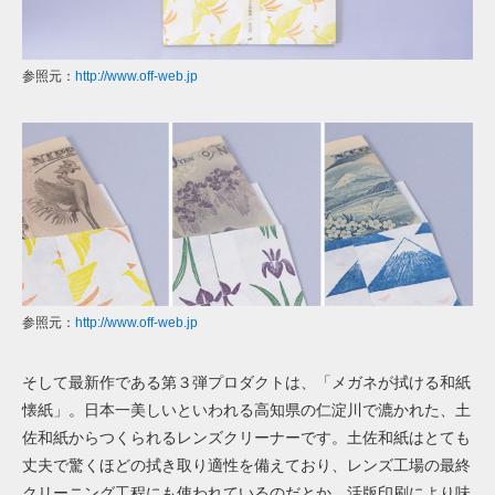
参照元：
http://www.off-web.jp
参照元：
http://www.off-web.jp
そして最新作である第３弾プロダクトは、「メガネが拭ける和紙
懐紙」。日本一美しいといわれる高知県の仁淀川で漉かれた、土
佐和紙からつくられるレンズクリーナーです。土佐和紙はとても
丈夫で驚くほどの拭き取り適性を備えており、レンズ工場の最終
クリーニング工程にも使われているのだとか。活版印刷により味