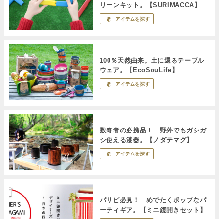
リーンキット。【SURIMACCA】
アイテムを探す
100％天然由来。土に還るテーブル
ウェア。【EcoSouLife】
アイテムを探す
数奇者の必携品！ 野外でもガシガ
シ使える漆器。【ノダテマグ】
アイテムを探す
パリピ必見！ めでたくポップなパ
ーティギア。【ミニ鏡開きセット】