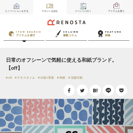
リノベーション
をする
マガジン
を読む
イベント
に行く
アイテム
を買う
ITEM SEARCH
COLUMN
FEATURE
アイテムを探す
連載コラム
特集
日常のオフシーンで気軽に使える和紙ブランド。
【off】
off
テキスタイル
伝統×革新
和紙
活版印刷