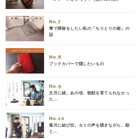
No.
箒で掃除をしたい私の「ちりとりの箱」の
話
No.
ブックカバーで隠したいもの
No.
文月に緑。あの頃、朝顔を育てられなかっ
た...
No.
葉月に結び目。セミの声を聴きながら、勘
と...