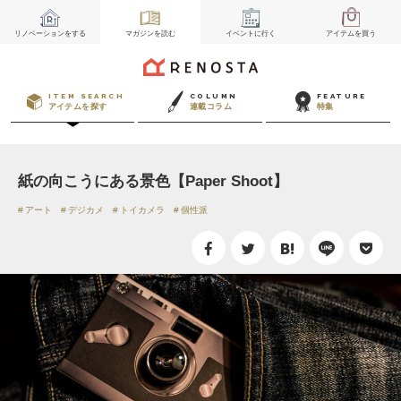
リノベーション
をする
マガジン
を読む
イベント
に行く
アイテム
を買う
ITEM SEARCH
COLUMN
FEATURE
アイテムを探す
連載コラム
特集
紙の向こうにある景色【Paper Shoot】
アート
デジカメ
トイカメラ
個性派