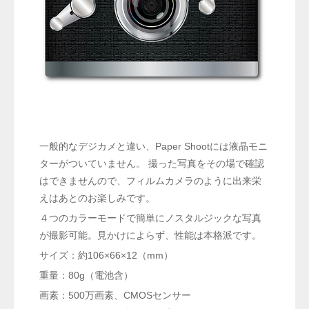
一般的なデジカメと違い、Paper Shootには液晶モニ
ターがついていません。 撮った写真をその場で確認
はできませんので、フィルムカメラのように出来栄
えはあとのお楽しみです。
４つのカラーモードで簡単にノスタルジックな写真
が撮影可能。見かけによらず、性能は本格派です。
サイズ：約106×66×12（mm）
重量：80g（電池含）
画素：500万画素、CMOSセンサー