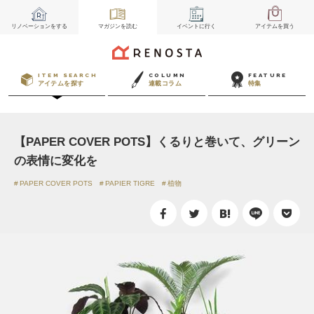
リノベーション
をする
マガジン
を読む
イベント
に行く
アイテム
を買う
ITEM SEARCH
COLUMN
FEATURE
アイテムを探す
連載コラム
特集
【PAPER COVER POTS】くるりと巻いて、グリーン
の表情に変化を
PAPER COVER POTS
PAPIER TIGRE
植物