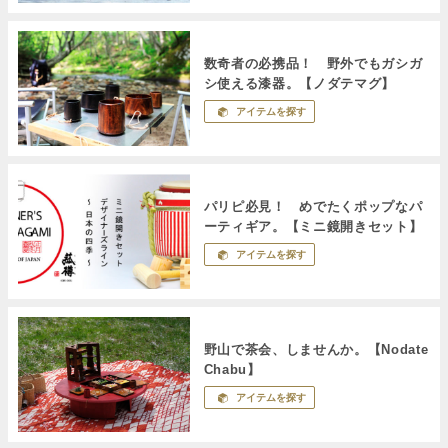
数奇者の必携品！ 野外でもガシガ
シ使える漆器。【ノダテマグ】
アイテムを探す
パリピ必見！ めでたくポップなパ
ーティギア。【ミニ鏡開きセット】
アイテムを探す
野山で茶会、しませんか。【Nodate
Chabu】
アイテムを探す