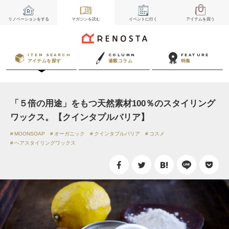
リノベーション
をする
マガジン
を読む
イベント
に行く
アイテム
を買う
ITEM SEARCH
COLUMN
FEATURE
アイテムを探す
連載コラム
特集
「５倍の用途」をもつ天然素材100％のスタイリング
ワックス。【クインタプルバリア】
MOONSOAP
オーガニック
クインタプルバリア
コスメ
ヘアスタイリングワックス