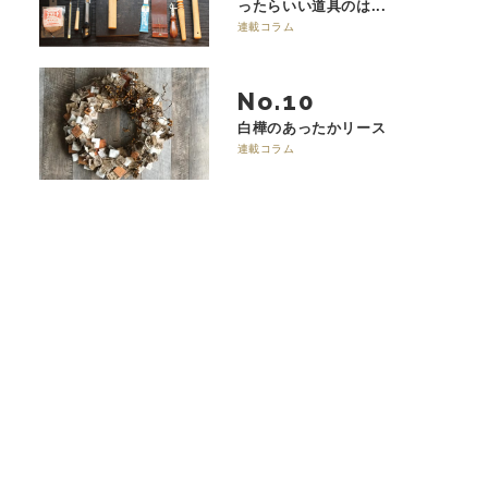
ったらいい道具のは...
連載コラム
No.
白樺のあったかリース
連載コラム