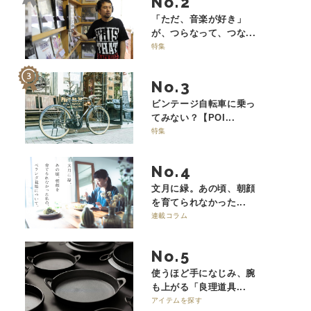
No.
「ただ、音楽が好き」
が、つらなって、つな...
特集
No.
ビンテージ自転車に乗っ
てみない？【POI...
特集
No.
文月に緑。あの頃、朝顔
を育てられなかった...
連載コラム
No.
使うほど手になじみ、腕
も上がる「良理道具...
アイテムを探す