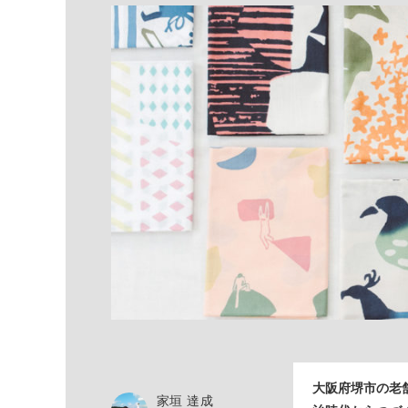
大阪府堺市の老
家垣 達成