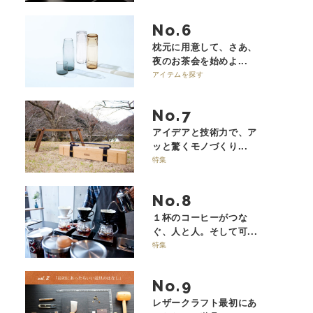
No.
枕元に用意して、さあ、
夜のお茶会を始めよ...
アイテムを探す
No.
アイデアと技術力で、ア
ッと驚くモノづくり...
特集
No.
１杯のコーヒーがつな
ぐ、人と人。そして可...
特集
No.
レザークラフト最初にあ