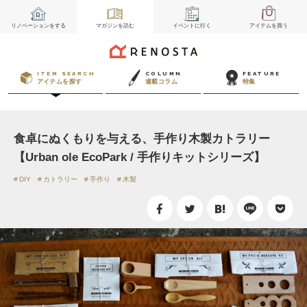
リノベーション
をする
マガジン
を読む
イベント
に行く
アイテム
を買う
ITEM SEARCH
COLUMN
FEATURE
アイテムを探す
連載コラム
特集
食卓にぬくもりを与える、手作り木製カトラリー
【Urban ole EcoPark / 手作りキットシリーズ】
DIY
カトラリー
手作り
木製