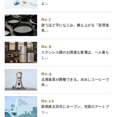
よ...
No.
使うほど手になじみ、腕も上がる「良理道
具...
No.
ステンレス調のお洒落な家電は、一人暮ら
し...
No.
点滴速度が調整できる。水出しコーヒーで
本...
No.
群馬県太田市にオープン。充実のアートブ
ッ...