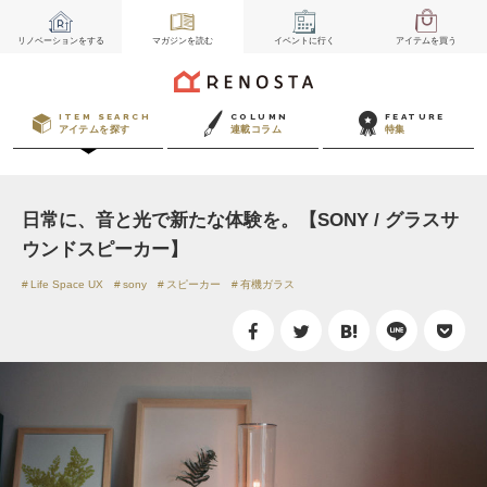
リノベーション
をする
マガジン
を読む
イベント
に行く
アイテム
を買う
ITEM SEARCH
COLUMN
FEATURE
アイテムを探す
連載コラム
特集
日常に、音と光で新たな体験を。【SONY / グラスサ
ウンドスピーカー】
Life Space UX
sony
スピーカー
有機ガラス