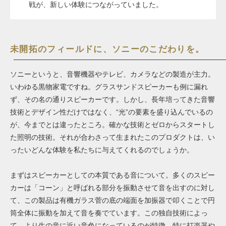
戦が、新しい体験につながっていました。
未開拓のフィールドに、ソニーのこだわりを。
ソニーというと、音響機器やテレビ、カメラなどの製造が主力。
いわゆる黒物家電ですね。グラスサンドスピーカーも例に漏れ
ず、その名の通りスピーカーです。しかし、長年培ってきた音響
技術とデザイン性だけではなく、“光”の要素を盛り込んでいるの
が、今までとは違ったところ。確かな技術とゼロからスタートし
た照明の技術。それが合わさって生まれたこのプロダクトは、い
ったいどんな体験を私たちに与えてくれるのでしょうか。
まずはスピーカーとしての本質である音について。多くのスピー
カーは「コーン」と呼ばれる部分を振動させて音を出すのに対し
て、この製品は有機ガラス菅の底の端面を加振器で叩くことで円
筒全体に振動を加えて音を奏でています。この独自技術によっ
て、より生の音に近い音色になっているのが特徴。特に打楽器や