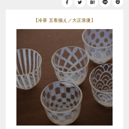
【冷茶 五客揃え／大正浪漫】