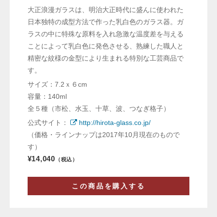
大正浪漫ガラスは、明治大正時代に盛んに使われた
日本独特の成型方法で作った乳白色のガラス器。ガ
ラスの中に特殊な原料を入れ急激な温度差を与える
ことによって乳白色に発色させる、熟練した職人と
精密な紋様の金型により生まれる特別な工芸商品で
す。
サイズ：7.2ｘ６cm
容量：140ml
全５種（市松、水玉、十草、波、つなぎ格子）
公式サイト：
http://hirota-glass.co.jp/
（価格・ラインナップは2017年10月現在のもので
す）
¥14,040
（税込）
この商品を購入する