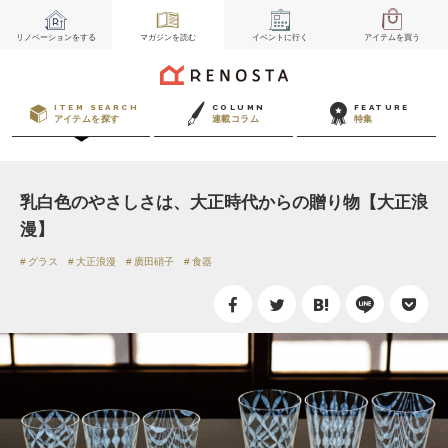
リノベーション
をする
マガジン
を読む
イベント
に行く
アイテム
を買う
ITEM SEARCH
COLUMN
FEATURE
アイテムを探す
連載コラム
特集
乳白色のやさしさは、大正時代からの贈り物【大正浪
漫】
グラス
大正浪漫
廣田硝子
食器