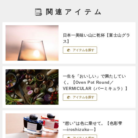
関連アイテム
日本一美味い山に乾杯【富士山グラ
ス】
アイテムを探す
一生を「おいしい」で満たしてい
く。【Oven Pot Round／
VERMICULAR（バーミキュラ）】
アイテムを探す
“想い”は色に乗せて。【色彩雫
―iroshizuku―】