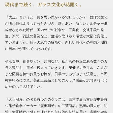
現代まで続く、ガラス文化が花開く。
『大正』というと、何を思い浮かべるでしょうか？ 西洋の文化
が明治時代よりももっと近づき、溶けあい、新しいカルチャー形
成がなされた時代。国内外での戦争や、工業化、交通手段の発
達、新聞・雑誌の普及など、生活を取り巻く環境が大幅に変化し
ていきました。個人の思想の解放や、新しい時代への理想と期待
に日本中が沸いていたのです。
そんな中、食器やビン、照明など、私たちの身近にある数々のガ
ラス製品も、庶民に広まっていきます。安価でカラフル、さまざ
まな図柄を持つお皿やお椀が、日常のすみずみまで浸透し、市民
権を得るにつれ、美術工芸品としてのガラス製品が志向されはじ
めたのもこの頃でした。
『大正浪漫』の名を持つこのグラスは、東京で最も古い歴史を持
つ硝子食器メーカー『廣田硝子』の工芸商品。熟練の職人が、明
治・大正時代に盛んに使われた伝統的な技法を用い、当時のやさ