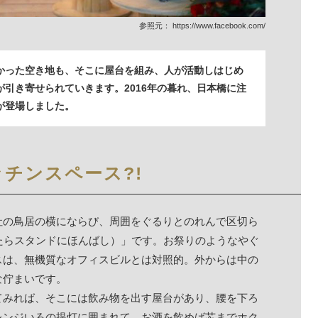
参照元：
https://www.facebook.com/
かった空き地も、そこに屋台を組み、人が活動しはじめ
が引き寄せられていきます。2016年の暮れ、日本橋に注
が登場しました。
チンスペース?!
社の鳥居の横にならび、周囲をぐるりとのれんで区切ら
べったらスタンドにほんばし）」です。お祭りのようなやぐ
スは、無機質なオフィスビルとは対照的。外からは中の
な佇まいです。
てみれば、そこには飲み物を出す屋台があり、腰を下ろ
レンジいろの提灯に囲まれて、お酒を飲めば芯までホク