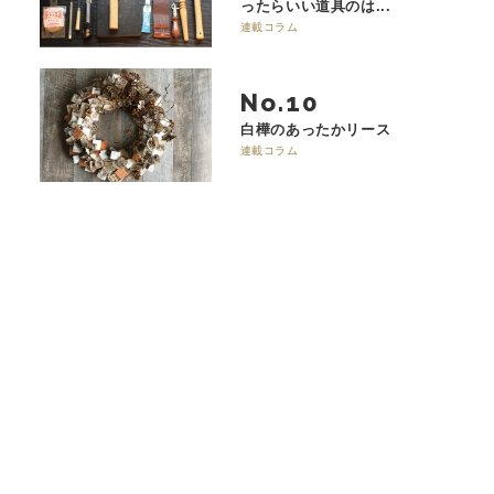
ったらいい道具のは...
連載コラム
No.
白樺のあったかリース
連載コラム