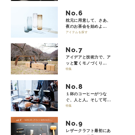
No.
枕元に用意して、さあ、
夜のお茶会を始めよ...
アイテムを探す
No.
アイデアと技術力で、ア
ッと驚くモノづくり...
特集
No.
１杯のコーヒーがつな
ぐ、人と人。そして可...
特集
No.
レザークラフト最初にあ