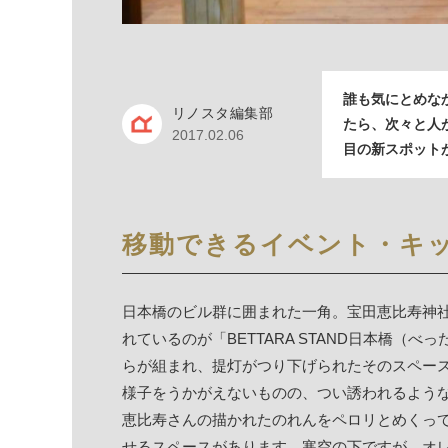
誰も気にとめな
リノスタ編集部
たら、次々と人
2017.02.06
目の新スポット
移動できるイベント・キッ
日本橋のビル群に囲まれた一角。宝田恵比寿神
れているのが「BETTARA STAND日本橋（
らが組まれ、提灯がつり下げられたそのスペー
様子をうかがえないものの、つい誘われるよう
恵比寿さんの描かれたのれんをペロリとめくっ
せるスペースがあります。寒空の下ですが、オ