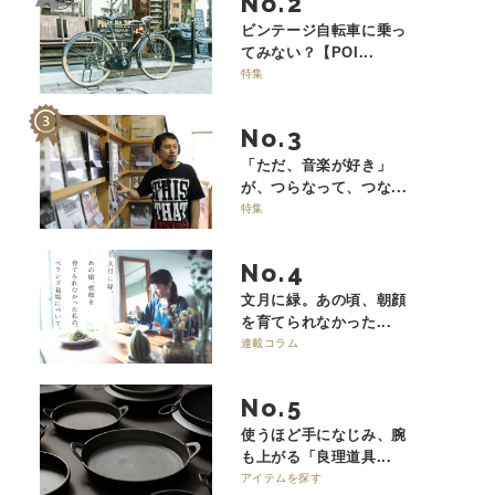
No.
ビンテージ自転車に乗っ
てみない？【POI...
特集
No.
「ただ、音楽が好き」
が、つらなって、つな...
特集
No.
文月に緑。あの頃、朝顔
を育てられなかった...
連載コラム
No.
使うほど手になじみ、腕
も上がる「良理道具...
アイテムを探す