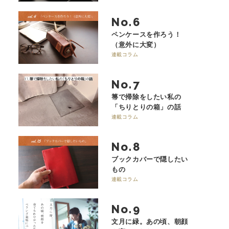
No.
ペンケースを作ろう！
（意外に大変）
連載コラム
No.
箒で掃除をしたい私の
「ちりとりの箱」の話
連載コラム
No.
ブックカバーで隠したい
もの
連載コラム
No.
文月に緑。あの頃、朝顔