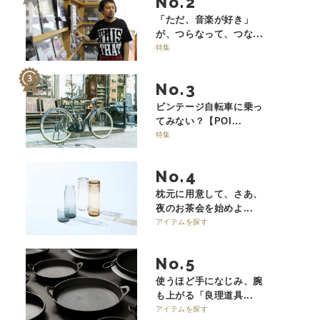
No.
「ただ、音楽が好き」
が、つらなって、つな...
特集
No.
ビンテージ自転車に乗っ
てみない？【POI...
特集
No.
枕元に用意して、さあ、
夜のお茶会を始めよ...
アイテムを探す
No.
使うほど手になじみ、腕
も上がる「良理道具...
アイテムを探す