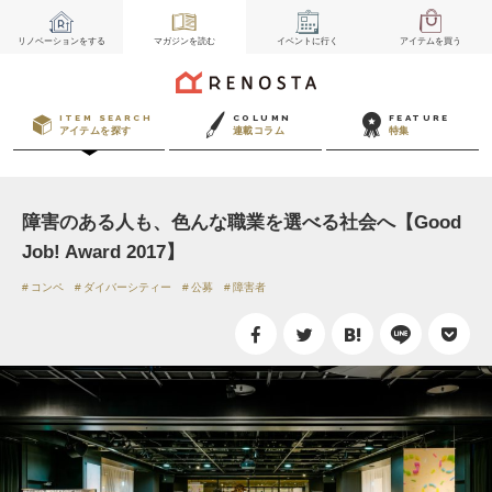
リノベーション
をする
マガジン
を読む
イベント
に行く
アイテム
を買う
ITEM SEARCH
COLUMN
FEATURE
アイテムを探す
連載コラム
特集
障害のある人も、色んな職業を選べる社会へ【Good
Job! Award 2017】
コンペ
ダイバーシティー
公募
障害者