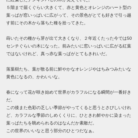
５階まで届くぐらい大きくて、赤と黄色とオレンジのハート型の
葉っぱが窓いっぱいに広がって、その景色がとても好きで引っ越
す前にその木から落ちた種を拾ってきた。
蒔いたその種から芽が出て大きくなり、２年近くたった今では50
センチぐらいの木になった。前みたいに窓いっぱいに広がる紅葉
ではないけれど、真っ赤な葉っぱがとてもきれいだ。
落葉樹たち、葉が散る前に鮮やかなオレンジやはちみつみたいな
黄色になるの、かわいいな。
春になって花が咲き始めて世界がカラフルになる瞬間が一番好き
だ。
この後また色彩の乏しい季節がやってくると思うとさびしいけれ
ど、カラフルな季節のしめくくりに、ひときわ鮮やかに染まった
葉っぱたちを眺められるのはなんだか素敵だ。
この世界のいいなと思う部分のひとつだなぁ。