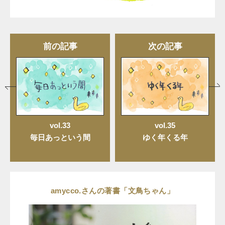
前の記事
次の記事
vol.33
vol.35
毎日あっという間
ゆく年くる年
amycco.さんの著書「文鳥ちゃん」