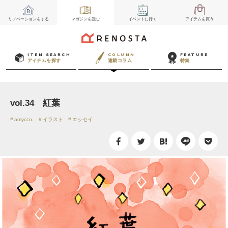
リノベーション
をする
マガジン
を読む
イベント
に行く
アイテム
を買う
ITEM SEARCH
COLUMN
FEATURE
アイテムを探す
連載コラム
特集
vol.34 紅葉
amycco.
イラスト
エッセイ