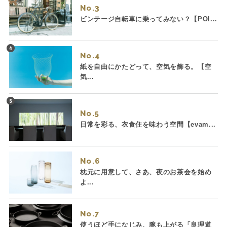
No.
ビンテージ自転車に乗ってみない？【POI...
No.
紙を自由にかたどって、空気を飾る。【空
気...
No.
日常を彩る、衣食住を味わう空間【evam...
No.
枕元に用意して、さあ、夜のお茶会を始め
よ...
No.
使うほど手になじみ、腕も上がる「良理道