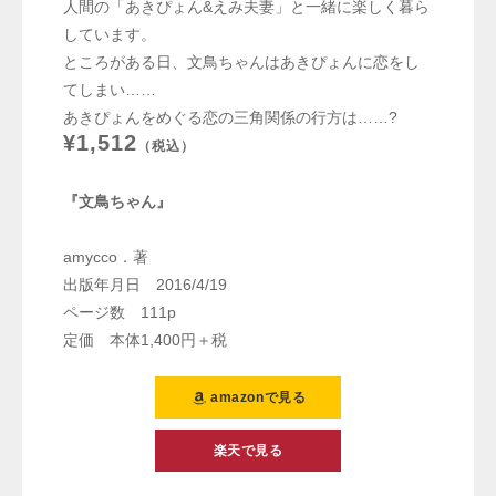
人間の「あきぴょん&えみ夫妻」と一緒に楽しく暮ら
しています。
ところがある日、文鳥ちゃんはあきぴょんに恋をし
てしまい……
あきぴょんをめぐる恋の三角関係の行方は……?
¥1,512
（税込）
『文鳥ちゃん』
amycco．著
出版年月日 2016/4/19
ページ数 111p
定価 本体1,400円＋税
amazonで見る
楽天で見る