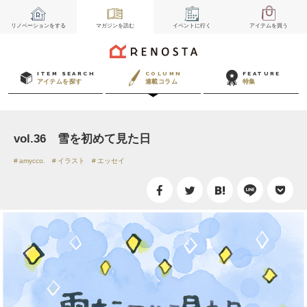
リノベーション
をする
マガジン
を読む
イベント
に行く
アイテム
を買う
ITEM SEARCH
COLUMN
FEATURE
アイテムを探す
連載コラム
特集
vol.36 雪を初めて見た日
amycco.
イラスト
エッセイ