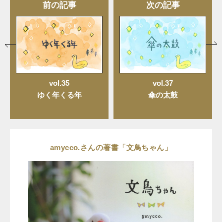
前の記事
次の記事
vol.35
vol.37
ゆく年くる年
傘の太鼓
amycco.さんの著書「文鳥ちゃん」