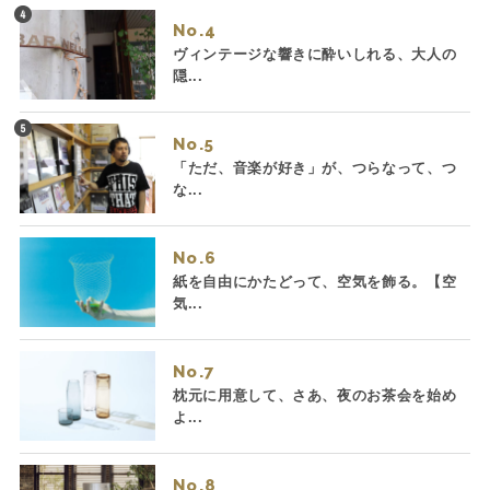
No.
ヴィンテージな響きに酔いしれる、大人の
隠...
No.
「ただ、音楽が好き」が、つらなって、つ
な...
No.
紙を自由にかたどって、空気を飾る。【空
気...
No.
枕元に用意して、さあ、夜のお茶会を始め
よ...
No.