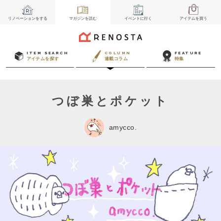
リノベーション
をする
マガジン
を読む
イベント
に行く
アイテム
を買う
ITEM SEARCH
COLUMN
FEATURE
アイテムを探す
連載コラム
特集
つぼ巣とポケット
amycco.