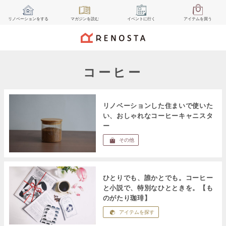
リノベーション
をする
マガジン
を読む
イベント
に行く
アイテム
を買う
コーヒー
リノベーションした住まいで使いた
い、おしゃれなコーヒーキャニスタ
ー
その他
ひとりでも、誰かとでも。コーヒー
と小説で、特別なひとときを。【も
のがたり珈琲】
アイテムを探す