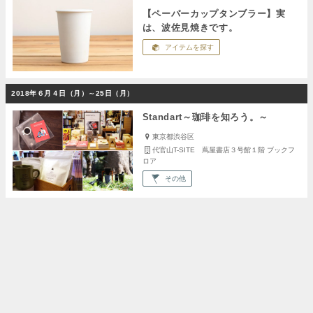
【ペーパーカップタンブラー】実
は、波佐見焼きです。
アイテムを探す
2018年６月４日（月）～25日（月）
Standart～珈琲を知ろう。～
東京都渋谷区
代官山T-SITE 蔦屋書店３号館１階 ブックフ
ロア
その他