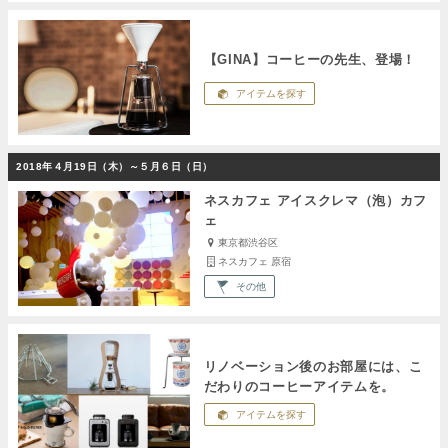
【GINA】コーヒーの先生、登場！
アイテムを探す
2018年４⽉19⽇（⽊）～５⽉６⽇（⽇）
ネスカフェ アイスクレマ（泡）カフ
ェ
東京都渋谷区
ネスカフェ 原宿
その他
リノベーション後のお部屋には、こ
だわりのコーヒーアイテムを。
アイテムを探す