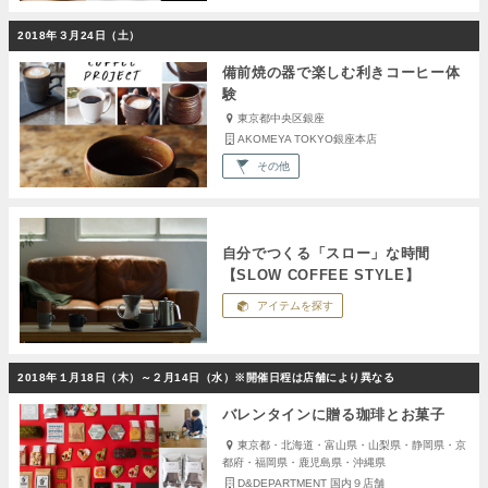
2018年３月24日（土）
備前焼の器で楽しむ利きコーヒー体
験
東京都中央区銀座
AKOMEYA TOKYO銀座本店
その他
自分でつくる「スロー」な時間
【SLOW COFFEE STYLE】
アイテムを探す
2018年１月18日（木）～２月14日（水）※開催日程は店舗により異なる
バレンタインに贈る珈琲とお菓子
東京都・北海道・富山県・山梨県・静岡県・京
都府・福岡県・鹿児島県・沖縄県
D&DEPARTMENT 国内９店舗