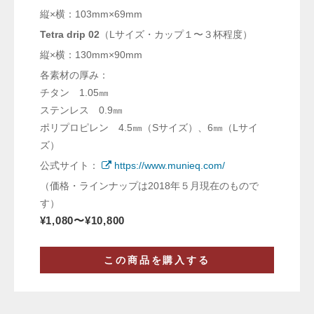
縦×横：103mm×69mm
Tetra drip 02
（Lサイズ・カップ１〜３杯程度）
縦×横：130mm×90mm
各素材の厚み：
チタン 1.05㎜
ステンレス 0.9㎜
ポリプロピレン 4.5㎜（Sサイズ）、6㎜（Lサイ
ズ）
公式サイト：
https://www.munieq.com/
（価格・ラインナップは2018年５月現在のもので
す）
¥1,080〜¥10,800
この商品を購入する