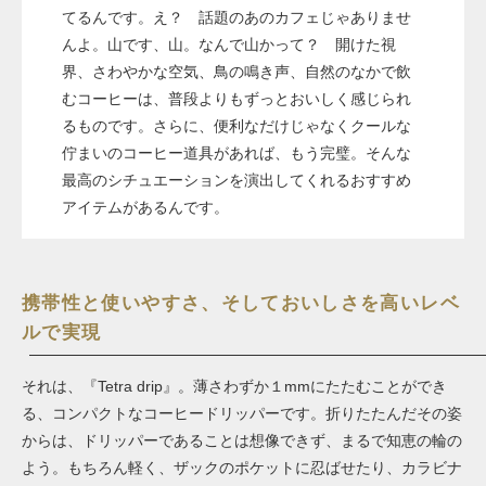
てるんです。え？ 話題のあのカフェじゃありませ
んよ。山です、山。なんで山かって？ 開けた視
界、さわやかな空気、鳥の鳴き声、自然のなかで飲
むコーヒーは、普段よりもずっとおいしく感じられ
るものです。さらに、便利なだけじゃなくクールな
佇まいのコーヒー道具があれば、もう完璧。そんな
最高のシチュエーションを演出してくれるおすすめ
アイテムがあるんです。
携帯性と使いやすさ、そしておいしさを高いレベ
ルで実現
それは、『Tetra drip』。薄さわずか１mmにたたむことができ
る、コンパクトなコーヒードリッパーです。折りたたんだその姿
からは、ドリッパーであることは想像できず、まるで知恵の輪の
よう。もちろん軽く、ザックのポケットに忍ばせたり、カラビナ