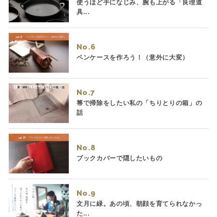
使うほど手になじみ、腕も上がる「良理道
具...
No.
ペンケースを作ろう！（意外に大変）
No.
箒で掃除をしたい私の「ちりとりの箱」の
話
No.
ブックカバーで隠したいもの
No.
文月に緑。あの頃、朝顔を育てられなかっ
た...