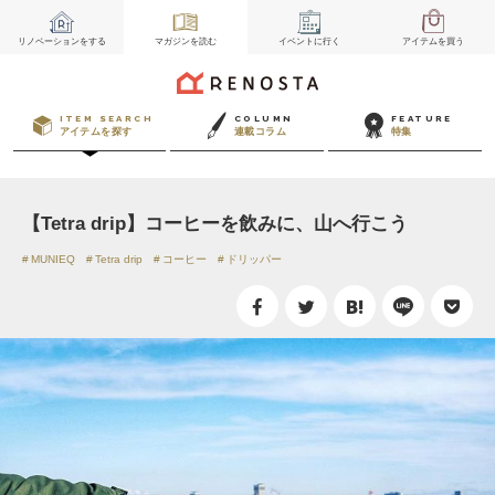
リノベーション
をする
マガジン
を読む
イベント
に行く
アイテム
を買う
ITEM SEARCH
COLUMN
FEATURE
アイテムを探す
連載コラム
特集
【Tetra drip】コーヒーを飲みに、山へ行こう
MUNIEQ
Tetra drip
コーヒー
ドリッパー