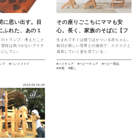
間に思い出す。目
その座りごこちにママも安
にふれた、あの１
心。長く、家族のそばに【フ
トランプ】
ァニカ】
てのトランプ、考えたこと
生まれてすぐは寝てばかりいる赤ちゃん。
 普段は気づかないアイテ
毎日が新しい世界との連続で、スクスクと
にしてい...
成長していく姿を見ている...
ンプ
ハンドメイド
ハイチェア
ベビーチェア
ベビー用品
木製
癒し
2016.09.29 UP