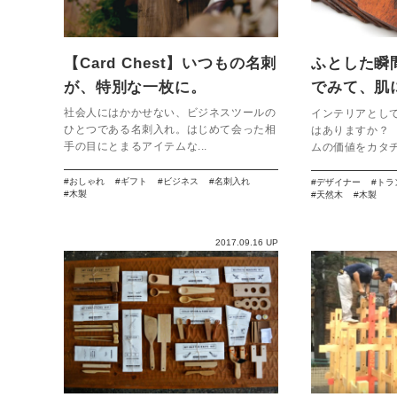
【Card Chest】いつもの名刺
ふとした瞬
が、特別な一枚に。
でみて、肌
枚【木製の
社会人にはかかせない、ビジネスツールの
インテリアとし
ひとつである名刺入れ。はじめて会った相
はありますか？
手の目にとまるアイテムな...
ムの価値をカタチ
おしゃれ
ギフト
ビジネス
名刺入れ
デザイナー
トラ
木製
天然木
木製
2017.09.16 UP