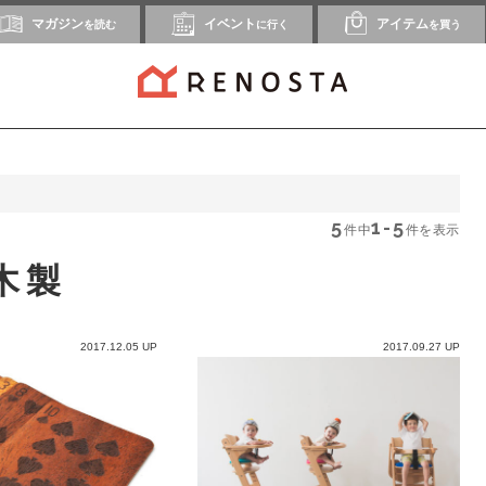
マガジン
イベント
アイテム
を読む
に行く
を買う
5
1-5
件中
件を表示
木製
2017.12.05 UP
2017.09.27 UP