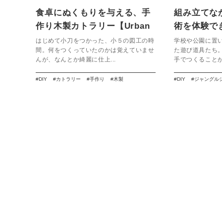
食卓にぬくもりを与える、手
組み立てな
作り木製カトラリー【Urban
術を体験で
ole EcoPark / 手作りキット
グルジムキ
はじめて小刀をつかった、小５の図工の時
学校や公園に置
間。何をつくっていたのかは覚えていませ
た遊び道具たち
シリーズ】
んが、なんとか綺麗に仕上...
手でつくることが
DIY
カトラリー
手作り
木製
DIY
ジャングル