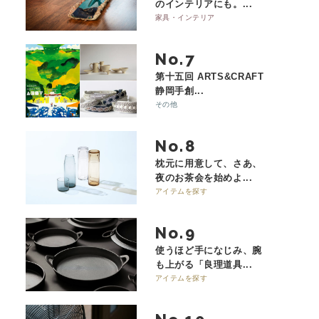
のインテリアにも。...
家具・インテリア
No.
第十五回 ARTS&CRAFT
静岡手創...
その他
No.
枕元に用意して、さあ、
夜のお茶会を始めよ...
アイテムを探す
No.
使うほど手になじみ、腕
も上がる「良理道具...
アイテムを探す