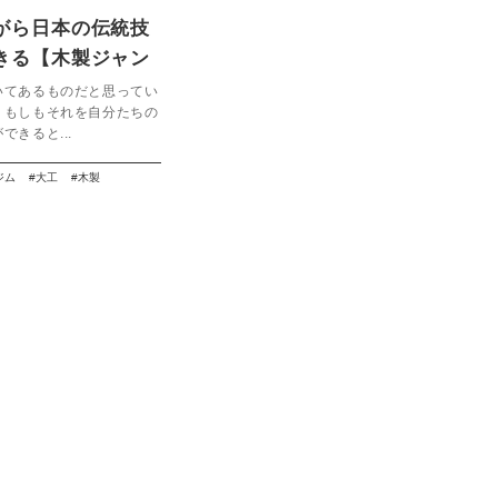
がら日本の伝統技
きる【木製ジャン
ット】
いてあるものだと思ってい
。もしもそれを自分たちの
できると...
ジム
大工
木製